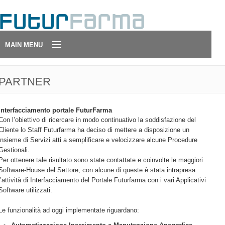
MAIN MENU
Chi Siamo
PARTNER
Contatti
Interfacciamento portale FuturFarma
Condizioni di Vendita
Con l’obiettivo di ricercare in modo continuativo la soddisfazione del
Cliente lo Staff Futurfarma ha deciso di mettere a disposizione un
insieme di Servizi atti a semplificare e velocizzare alcune Procedure
Partner
Gestionali.
Per ottenere tale risultato sono state contattate e coinvolte le maggiori
Software-House del Settore; con alcune di queste è stata intrapresa
l’attività di Interfacciamento del Portale Futurfarma con i vari Applicativi
Software utilizzati.
Le funzionalità ad oggi implementate riguardano: