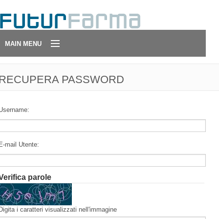
MAIN MENU
Chi Siamo
RECUPERA PASSWORD
Contatti
Username:
Condizioni di Vendita
Partner
E-mail Utente:
Verifica parole
Digita i caratteri visualizzati nell'immagine