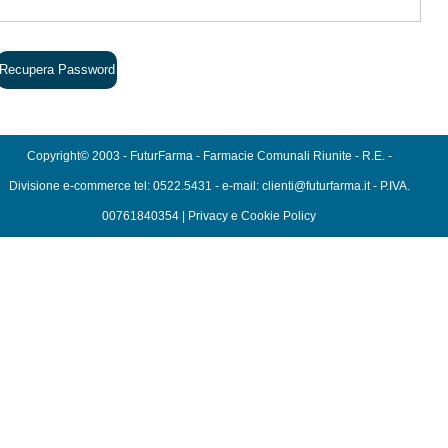
Copyright© 2003 - FuturFarma - Farmacie Comunali Riunite - R.E. -
Divisione e-commerce tel: 0522.5431 - e-mail: clienti@futurfarma.it - P.IVA.
00761840354 |
Privacy e Cookie Policy